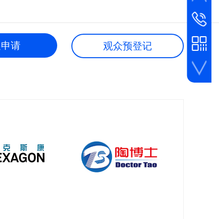
大会咨询
咨询热线
186-1055
展申请
观众预登记
参展咨询